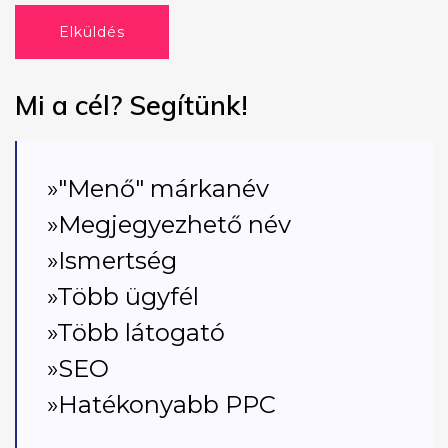
Elküldés
Mi a cél? Segítünk!
»"Menő" márkanév
»Megjegyezhető név
»Ismertség
»Több ügyfél
»Több látogató
»SEO
»Hatékonyabb PPC