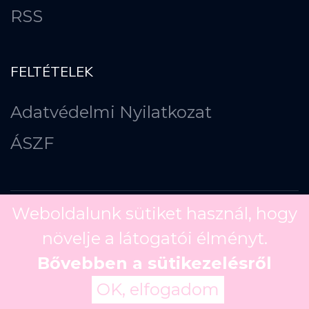
RSS
FELTÉTELEK
Adatvédelmi Nyilatkozat
ÁSZF
Weboldalunk sütiket használ, hogy
növelje a látogatói élményt.
Copyright ©
2026
Bővebben a sütikezelésről
OK, elfogadom