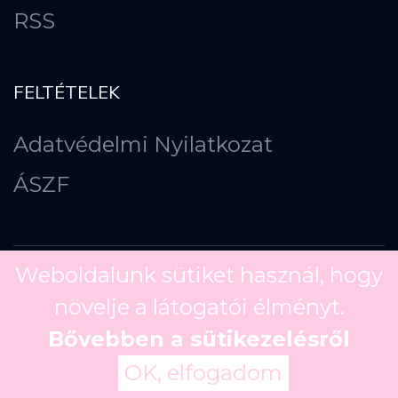
RSS
FELTÉTELEK
Adatvédelmi Nyilatkozat
ÁSZF
Weboldalunk sütiket használ, hogy
növelje a látogatói élményt.
Copyright ©
2026
Bővebben a sütikezelésről
OK, elfogadom