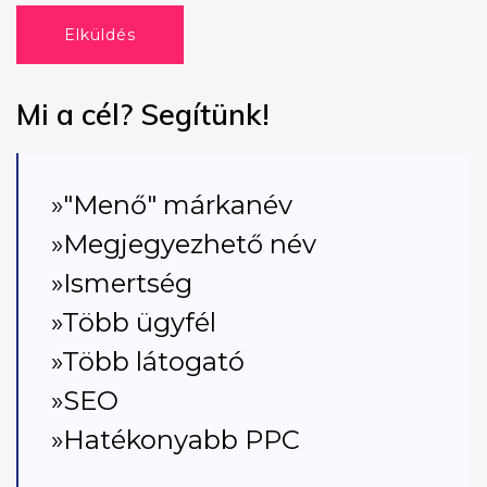
Elküldés
Mi a cél? Segítünk!
»"Menő" márkanév
»Megjegyezhető név
»Ismertség
»Több ügyfél
»Több látogató
»SEO
»Hatékonyabb PPC