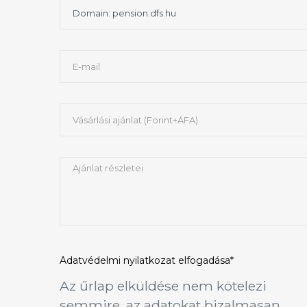
Adatvédelmi nyilatkozat
elfogadása*
Az űrlap elküldése nem kötelezi
semmire, az adatokat bizalmasan