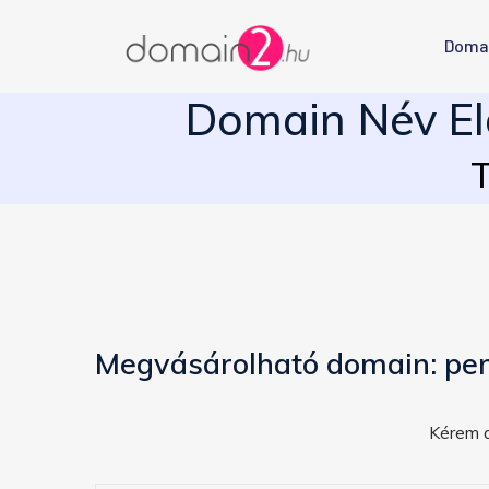
Doma
Domain Név El
T
Megvásárolható domain: pen
Kérem a