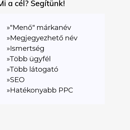
Mi a cél? Segítünk!
»"Menő" márkanév
»Megjegyezhető név
»Ismertség
»Több ügyfél
»Több látogató
»SEO
»Hatékonyabb PPC