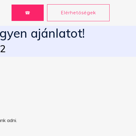
☎
Elérhetőségek
gyen ajánlatot!
62
nk adni.