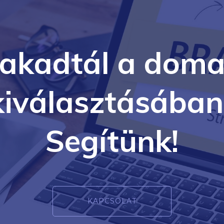
lakadtál a doma
kiválasztásában
Segítünk!
KAPCSOLAT