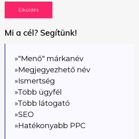
Elküldés
Mi a cél? Segítünk!
»"Menő" márkanév
»Megjegyezhető név
»Ismertség
»Több ügyfél
»Több látogató
»SEO
»Hatékonyabb PPC