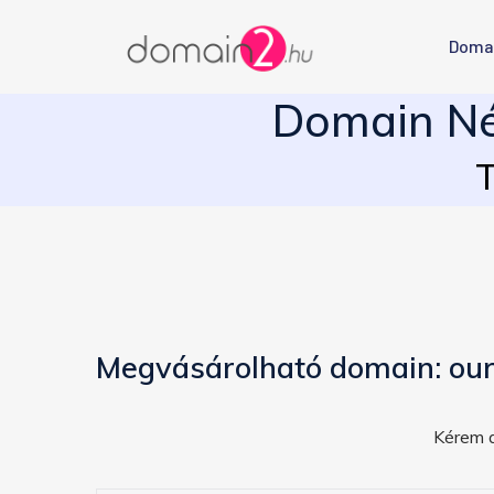
Doma
Domain Név
T
Megvásárolható domain: our
Kérem a