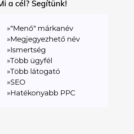
Mi a cél? Segítünk!
»"Menő" márkanév
»Megjegyezhető név
»Ismertség
»Több ügyfél
»Több látogató
»SEO
»Hatékonyabb PPC