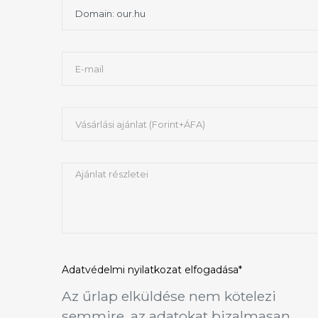
Adatvédelmi nyilatkozat
elfogadása*
Az űrlap elküldése nem kötelezi
semmire, az adatokat bizalmasan