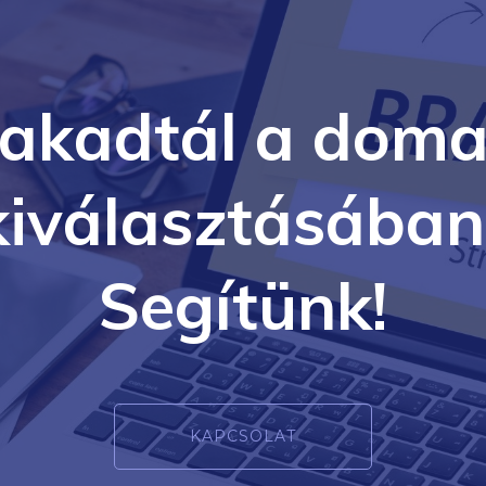
lakadtál a doma
kiválasztásában
Segítünk!
KAPCSOLAT