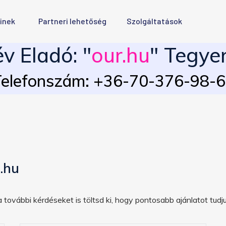
inek
Partneri lehetőség
Szolgáltatások
 Eladó: "
our.hu
" Tegyen
elefonszám: +36-70-376-98-
.hu
 további kérdéseket is töltsd ki, hogy pontosabb ajánlatot tudju