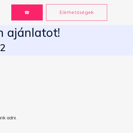
☎
Elérhetőségek
 ajánlatot!
62
nk adni.