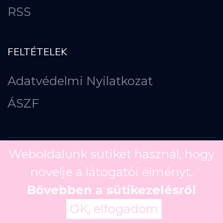
RSS
FELTÉTELEK
Adatvédelmi Nyilatkozat
ÁSZF
Weboldalunk sütiket használ, hogy
növelje a látogatói élményt.
Copyright ©
2026
Bővebben a sütikezelésről
OK, elfogadom