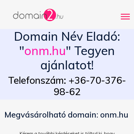
Domain Név Eladó:
"
onm.hu
" Tegyen
ajánlatot!
Telefonszám: +36-70-376-
98-62
Megvásárolható domain: onm.hu
Kérem a további kérdéseket is töltsd ki, hogy