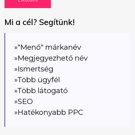
Elküldés
Mi a cél? Segítünk!
»"Menő" márkanév
»Megjegyezhető név
»Ismertség
»Több ügyfél
»Több látogató
»SEO
»Hatékonyabb PPC