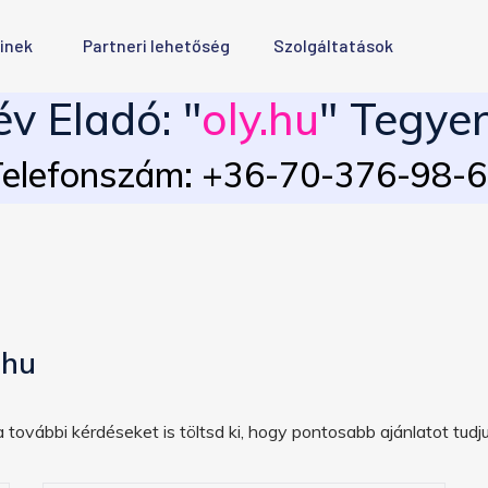
inek
Partneri lehetőség
Szolgáltatások
v Eladó: "
oly.hu
" Tegyen
elefonszám: +36-70-376-98-
.hu
 további kérdéseket is töltsd ki, hogy pontosabb ajánlatot tudju