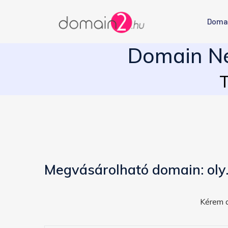
Doma
Domain Né
T
Megvásárolható domain: oly
Kérem a