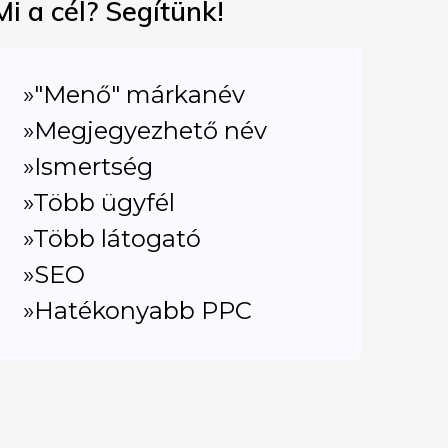
Mi a cél? Segítünk!
»"Menő" márkanév
»Megjegyezhető név
»Ismertség
»Több ügyfél
»Több látogató
»SEO
»Hatékonyabb PPC