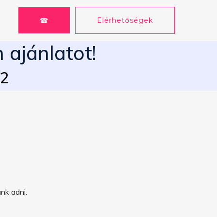
☎
Elérhetőségek
 ajánlatot!
62
nk adni.