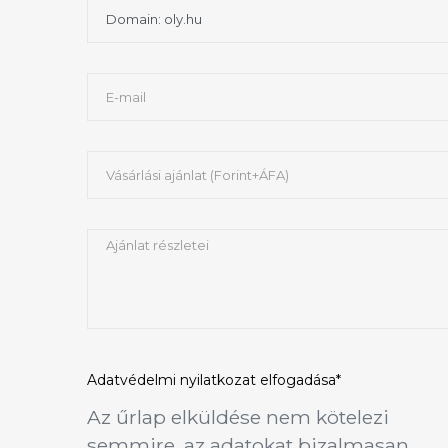
Adatvédelmi nyilatkozat
elfogadása*
Az űrlap elküldése nem kötelezi
semmire, az adatokat bizalmasan