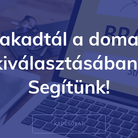
lakadtál a doma
kiválasztásában
Segítünk!
KAPCSOLAT