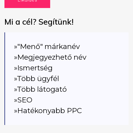
Elküldés
Mi a cél? Segítünk!
»"Menő" márkanév
»Megjegyezhető név
»Ismertség
»Több ügyfél
»Több látogató
»SEO
»Hatékonyabb PPC