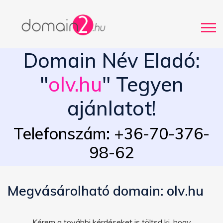
Domain Név Eladó:
"
olv.hu
" Tegyen
ajánlatot!
Telefonszám: +36-70-376-
98-62
Megvásárolható domain: olv.hu
Kérem a további kérdéseket is töltsd ki, hogy