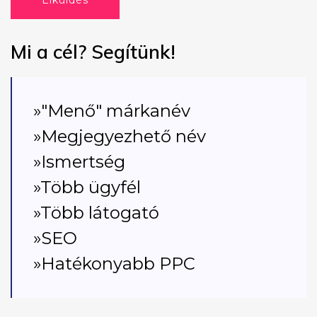
Elküldés
Mi a cél? Segítünk!
»"Menő" márkanév
»Megjegyezhető név
»Ismertség
»Több ügyfél
»Több látogató
»SEO
»Hatékonyabb PPC