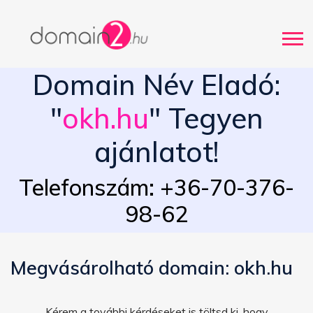
Domain Név Eladó:
"
okh.hu
" Tegyen
ajánlatot!
Telefonszám: +36-70-376-
98-62
Megvásárolható domain: okh.hu
Kérem a további kérdéseket is töltsd ki, hogy