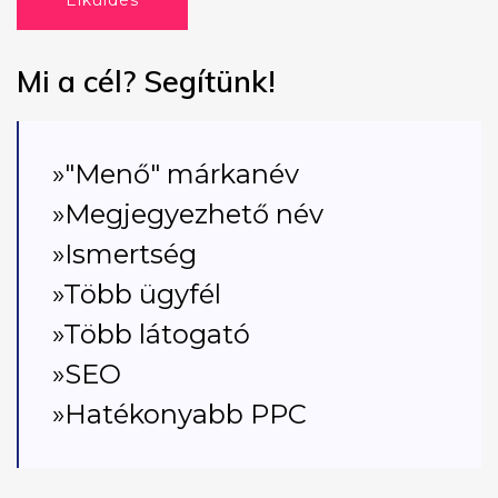
Elküldés
Mi a cél? Segítünk!
»"Menő" márkanév
»Megjegyezhető név
»Ismertség
»Több ügyfél
»Több látogató
»SEO
»Hatékonyabb PPC