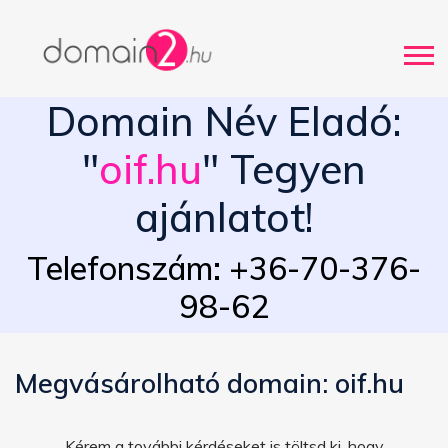
Domain Név Eladó:
"
oif.hu
" Tegyen
ajánlatot!
Telefonszám: +36-70-376-
98-62
Megvásárolható domain: oif.hu
Kérem a további kérdéseket is töltsd ki, hogy