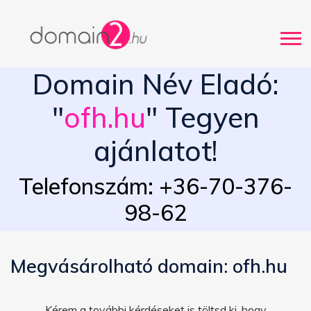
Domain Név Eladó:
"
ofh.hu
" Tegyen
ajánlatot!
Telefonszám: +36-70-376-
98-62
Megvásárolható domain: ofh.hu
Kérem a további kérdéseket is töltsd ki, hogy