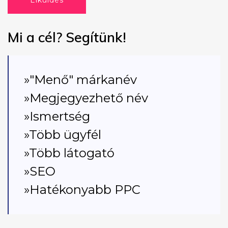
Elküldés
Mi a cél? Segítünk!
»"Menő" márkanév
»Megjegyezhető név
»Ismertség
»Több ügyfél
»Több látogató
»SEO
»Hatékonyabb PPC