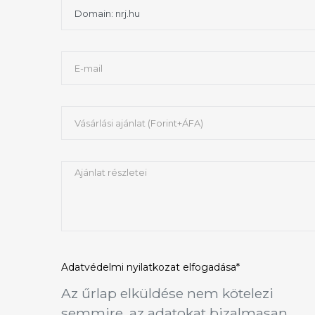
Adatvédelmi nyilatkozat
elfogadása*
Az űrlap elküldése nem kötelezi
semmire, az adatokat bizalmasan