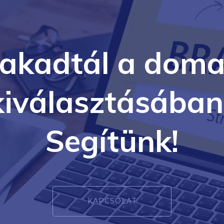
lakadtál a doma
kiválasztásában
Segítünk!
KAPCSOLAT