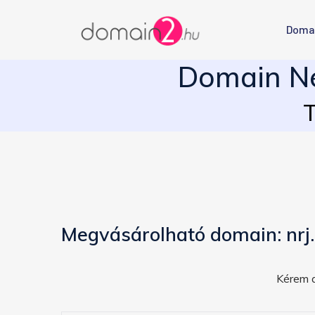
Doma
Domain Né
T
Megvásárolható domain: nrj
Kérem a