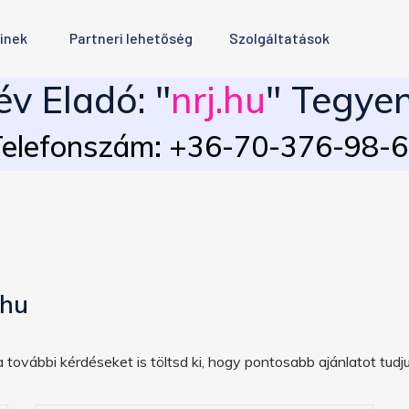
inek
Partneri lehetőség
Szolgáltatások
v Eladó: "
nrj.hu
" Tegyen
elefonszám: +36-70-376-98-
.hu
 további kérdéseket is töltsd ki, hogy pontosabb ajánlatot tudju