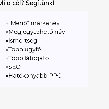
Mi a cél? Segítünk!
»"Menő" márkanév
»Megjegyezhető név
»Ismertség
»Több ügyfél
»Több látogató
»SEO
»Hatékonyabb PPC