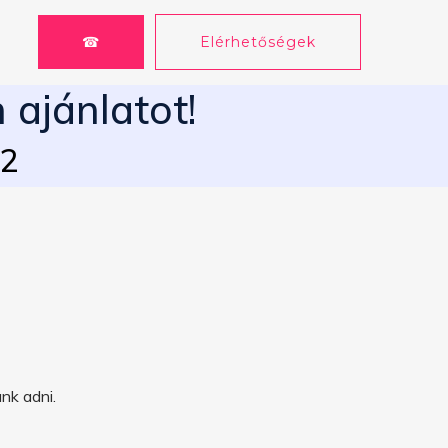
☎
Elérhetőségek
 ajánlatot!
62
nk adni.