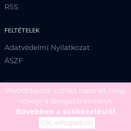
RSS
FELTÉTELEK
Adatvédelmi Nyilatkozat
ÁSZF
Weboldalunk sütiket használ, hogy
növelje a látogatói élményt.
Copyright ©
2026
Bővebben a sütikezelésről
OK, elfogadom