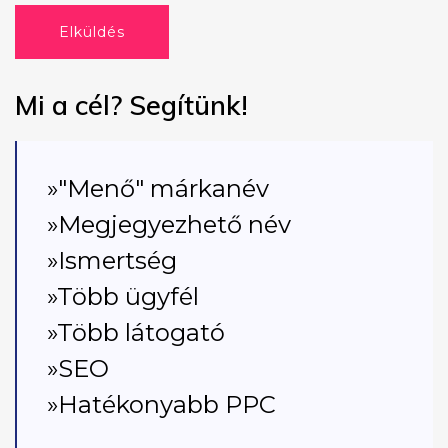
Elküldés
Mi a cél? Segítünk!
»"Menő" márkanév
»Megjegyezhető név
»Ismertség
»Több ügyfél
»Több látogató
»SEO
»Hatékonyabb PPC