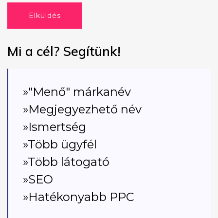
Elküldés
Mi a cél? Segítünk!
»"Menő" márkanév
»Megjegyezhető név
»Ismertség
»Több ügyfél
»Több látogató
»SEO
»Hatékonyabb PPC