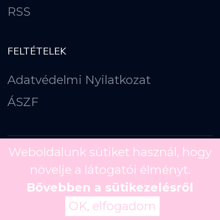
RSS
FELTÉTELEK
Adatvédelmi Nyilatkozat
ÁSZF
Weboldalunk sütiket használ, hogy
növelje a látogatói élményt.
Copyright ©
2026
Bővebben a sütikezelésről
OK, elfogadom