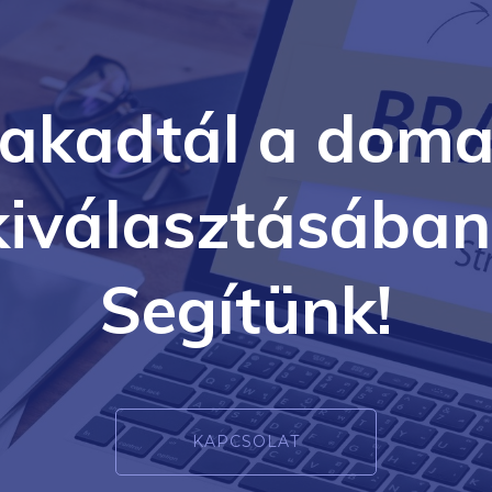
lakadtál a doma
kiválasztásában
Segítünk!
KAPCSOLAT