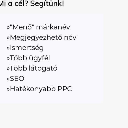
Mi a cél? Segítünk!
»"Menő" márkanév
»Megjegyezhető név
»Ismertség
»Több ügyfél
»Több látogató
»SEO
»Hatékonyabb PPC