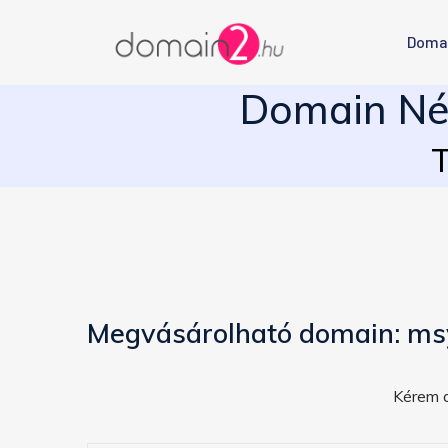
Doma
Domain Név
T
Megvásárolható domain: ms
Kérem a