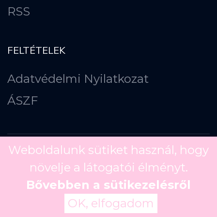
RSS
FELTÉTELEK
Adatvédelmi Nyilatkozat
ÁSZF
Weboldalunk sütiket használ, hogy
növelje a látogatói élményt.
Copyright ©
2026
Bővebben a sütikezelésről
OK, elfogadom