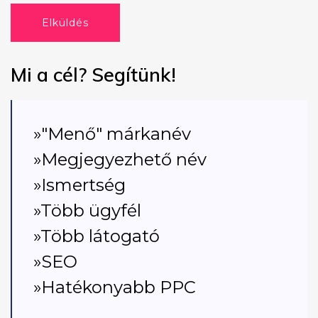
Elküldés
Mi a cél? Segítünk!
»"Menő" márkanév
»Megjegyezhető név
»Ismertség
»Több ügyfél
»Több látogató
»SEO
»Hatékonyabb PPC