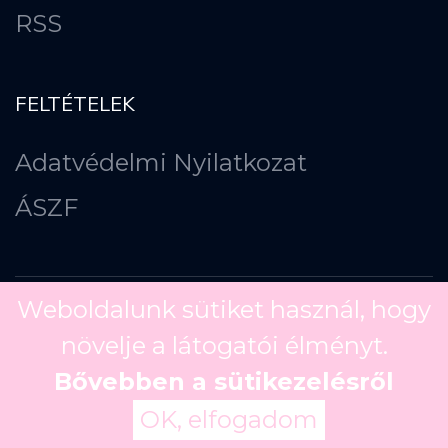
RSS
FELTÉTELEK
Adatvédelmi Nyilatkozat
ÁSZF
Weboldalunk sütiket használ, hogy
növelje a látogatói élményt.
Copyright ©
2026
Bővebben a sütikezelésről
OK, elfogadom