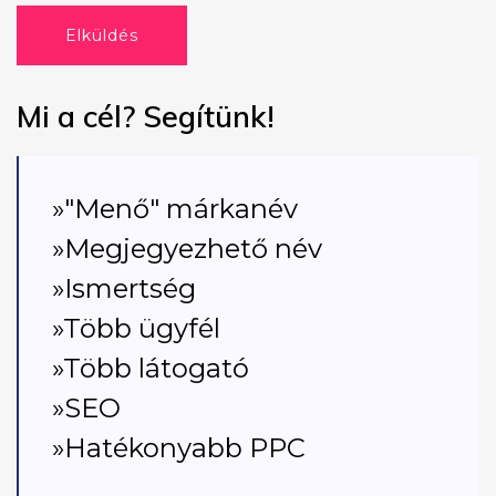
Elküldés
Mi a cél? Segítünk!
»"Menő" márkanév
»Megjegyezhető név
»Ismertség
»Több ügyfél
»Több látogató
»SEO
»Hatékonyabb PPC