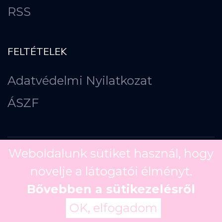
RSS
FELTÉTELEK
Adatvédelmi Nyilatkozat
ÁSZF
Weboldalunk sütiket használ, hogy
növelje a látogatói élményt.
Copyright ©
2026
Bővebben a sütikezelésről
OK, elfogadom