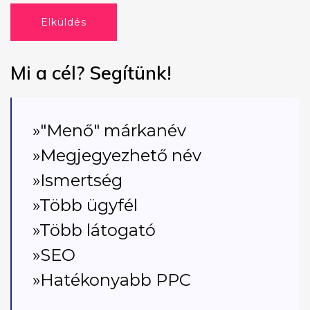
Elküldés
Mi a cél? Segítünk!
»"Menő" márkanév
»Megjegyezhető név
»Ismertség
»Több ügyfél
»Több látogató
»SEO
»Hatékonyabb PPC