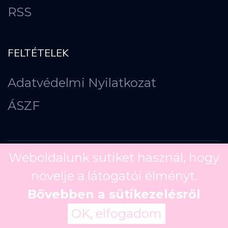
RSS
FELTÉTELEK
Adatvédelmi Nyilatkozat
ÁSZF
Weboldalunk sütiket használ, hogy
növelje a látogatói élményt.
Copyright ©
2026
Bővebben a sütikezelésről
OK, elfogadom