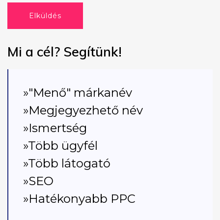
Elküldés
Mi a cél? Segítünk!
»"Menő" márkanév
»Megjegyezhető név
»Ismertség
»Több ügyfél
»Több látogató
»SEO
»Hatékonyabb PPC