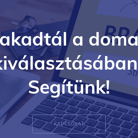
lakadtál a doma
kiválasztásában
Segítünk!
KAPCSOLAT