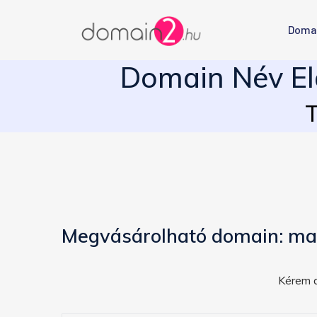
Doma
Domain Név El
T
Megvásárolható domain: ma
Kérem a