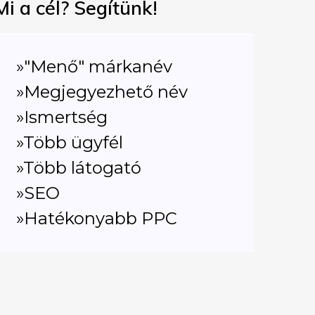
Mi a cél? Segítünk!
»"Menő" márkanév
»Megjegyezhető név
»Ismertség
»Több ügyfél
»Több látogató
»SEO
»Hatékonyabb PPC