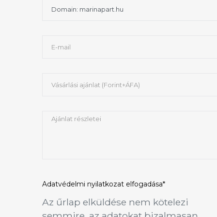
Adatvédelmi nyilatkozat
elfogadása*
Az űrlap elküldése nem kötelezi
semmire, az adatokat bizalmasan