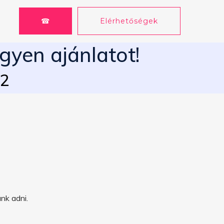
☎
Elérhetőségek
gyen ajánlatot!
62
nk adni.