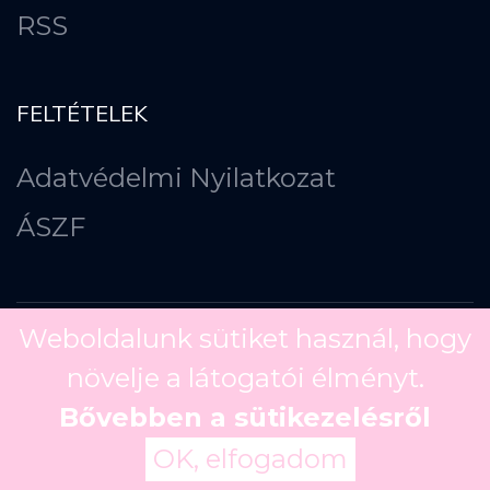
RSS
FELTÉTELEK
Adatvédelmi Nyilatkozat
ÁSZF
Weboldalunk sütiket használ, hogy
növelje a látogatói élményt.
Copyright ©
2026
Bővebben a sütikezelésről
OK, elfogadom