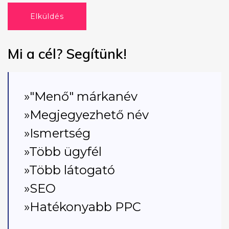
Elküldés
Mi a cél? Segítünk!
»"Menő" márkanév
»Megjegyezhető név
»Ismertség
»Több ügyfél
»Több látogató
»SEO
»Hatékonyabb PPC