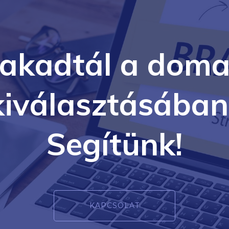
lakadtál a doma
kiválasztásában
Segítünk!
KAPCSOLAT