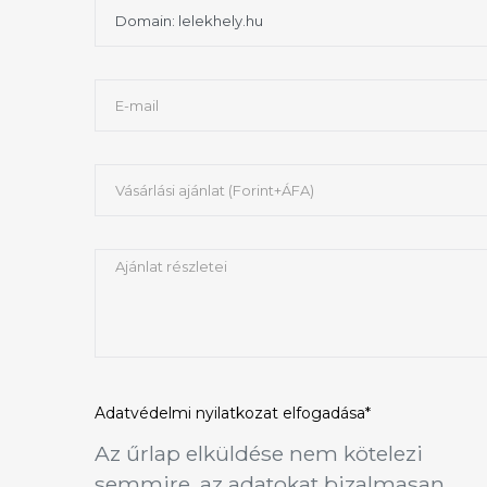
Adatvédelmi nyilatkozat
elfogadása*
Az űrlap elküldése nem kötelezi
semmire, az adatokat bizalmasan