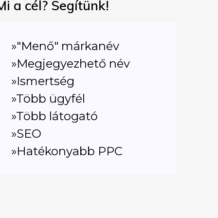
Mi a cél? Segítünk!
»"Menő" márkanév
»Megjegyezhető név
»Ismertség
»Több ügyfél
»Több látogató
»SEO
»Hatékonyabb PPC