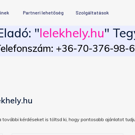
inek
Partneri lehetőség
Szolgáltatások
ladó: "
lelekhely.hu
" Teg
elefonszám: +36-70-376-98-
ekhely.hu
 további kérdéseket is töltsd ki, hogy pontosabb ajánlatot tudju