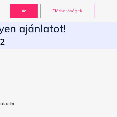
☎
Elérhetőségek
yen ajánlatot!
62
nk adni.