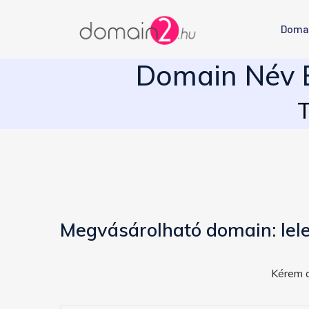
Doma
Domain Név E
T
Megvásárolható domain: lel
Kérem a