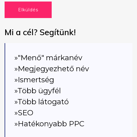
Elküldés
Mi a cél? Segítünk!
»"Menő" márkanév
»Megjegyezhető név
»Ismertség
»Több ügyfél
»Több látogató
»SEO
»Hatékonyabb PPC