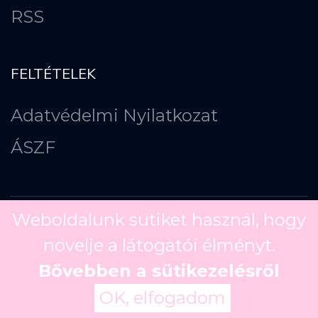
RSS
FELTÉTELEK
Adatvédelmi Nyilatkozat
ÁSZF
Weboldalunk sütiket használ, hogy
növelje a látogatói élményt.
Copyright ©
2026
Bővebben a sütikezelésről
OK, elfogadom