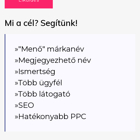
Elküldés
Mi a cél? Segítünk!
»"Menő" márkanév
»Megjegyezhető név
»Ismertség
»Több ügyfél
»Több látogató
»SEO
»Hatékonyabb PPC