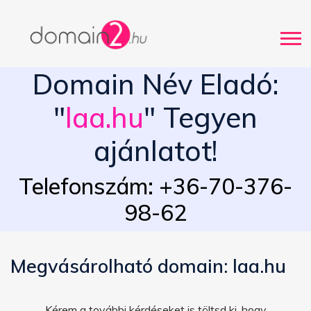
Domain Név Eladó:
"
laa.hu
" Tegyen
ajánlatot!
Telefonszám: +36-70-376-
98-62
Megvásárolható domain: laa.hu
Kérem a további kérdéseket is töltsd ki, hogy