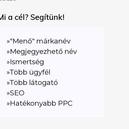
Mi a cél? Segítünk!
»"Menő" márkanév
»Megjegyezhető név
»Ismertség
»Több ügyfél
»Több látogató
»SEO
»Hatékonyabb PPC