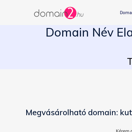
Doma
Domain Név Ela
T
Megvásárolható domain: ku
Kérem a