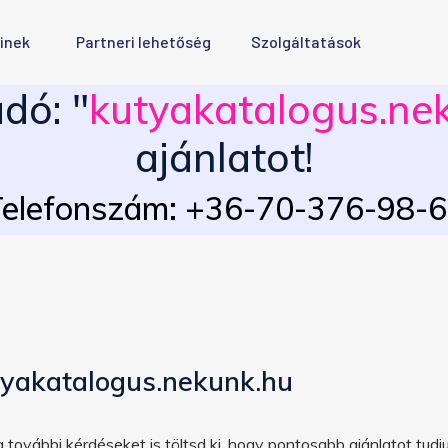
inek
Partneri lehetőség
Szolgáltatások
dó: "
kutyakatalogus.ne
ajánlatot!
elefonszám: +36-70-376-98-
tyakatalogus.nekunk.hu
 további kérdéseket is töltsd ki, hogy pontosabb ajánlatot tudju