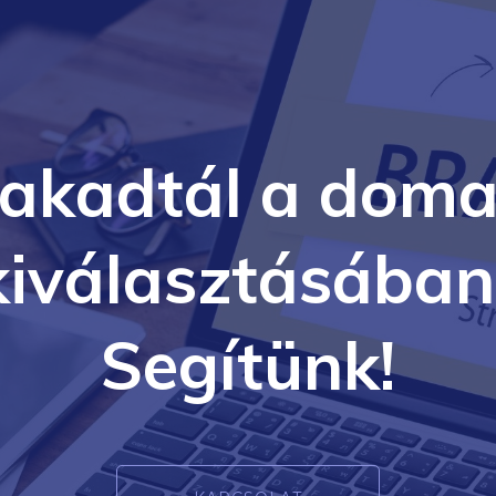
lakadtál a doma
kiválasztásában
Segítünk!