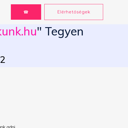
☎
Elérhetőségek
kunk.hu
" Tegyen
62
nk adni.