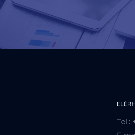
ELÉR
Tel :