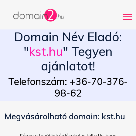
Domain Név Eladó:
"
kst.hu
" Tegyen
ajánlatot!
Telefonszám: +36-70-376-
98-62
Megvásárolható domain: kst.hu
Kérem a további kérdéseket is töltsd ki, hogy