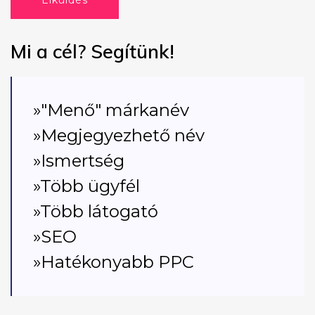
Elküldés
Mi a cél? Segítünk!
»"Menő" márkanév
»Megjegyezhető név
»Ismertség
»Több ügyfél
»Több látogató
»SEO
»Hatékonyabb PPC