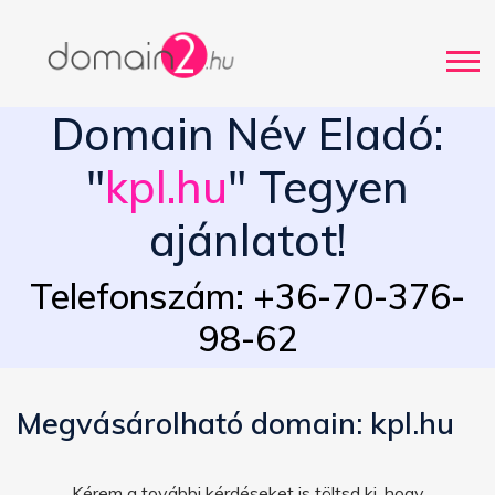
Domain Név Eladó:
"
kpl.hu
" Tegyen
ajánlatot!
Telefonszám: +36-70-376-
98-62
Megvásárolható domain: kpl.hu
Kérem a további kérdéseket is töltsd ki, hogy