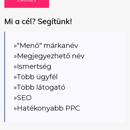
Elküldés
Mi a cél? Segítünk!
»"Menő" márkanév
»Megjegyezhető név
»Ismertség
»Több ügyfél
»Több látogató
»SEO
»Hatékonyabb PPC