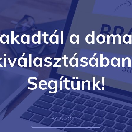
lakadtál a doma
kiválasztásában
Segítünk!
KAPCSOLAT