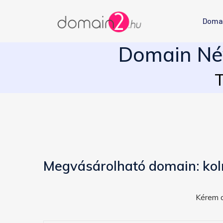
Doma
Domain Név
T
Megvásárolható domain: kol
Kérem a