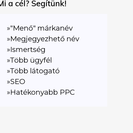
Mi a cél? Segítünk!
»"Menő" márkanév
»Megjegyezhető név
»Ismertség
»Több ügyfél
»Több látogató
»SEO
»Hatékonyabb PPC