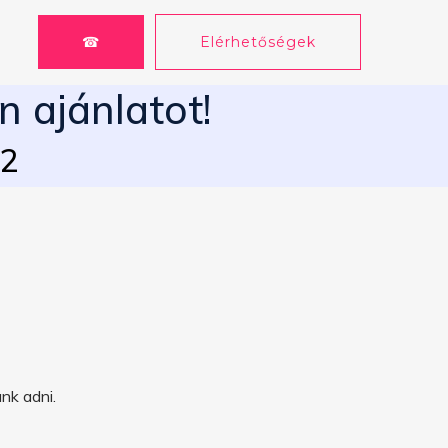
☎
Elérhetőségek
n ajánlatot!
62
nk adni.