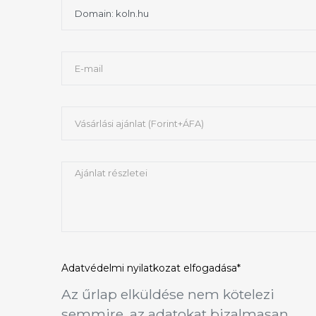
Adatvédelmi nyilatkozat
elfogadása*
Az űrlap elküldése nem kötelezi
semmire, az adatokat bizalmasan