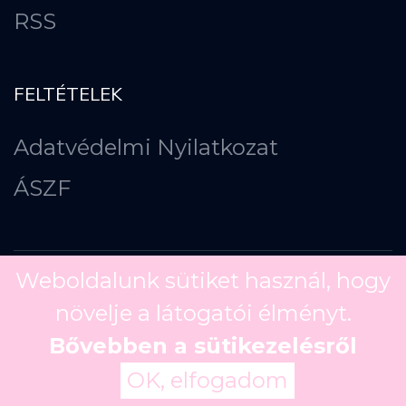
RSS
FELTÉTELEK
Adatvédelmi Nyilatkozat
ÁSZF
Weboldalunk sütiket használ, hogy
növelje a látogatói élményt.
Copyright ©
2026
Bővebben a sütikezelésről
OK, elfogadom