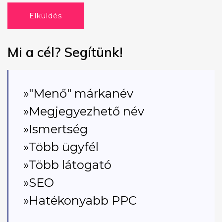
Elküldés
Mi a cél? Segítünk!
»"Menő" márkanév
»Megjegyezhető név
»Ismertség
»Több ügyfél
»Több látogató
»SEO
»Hatékonyabb PPC