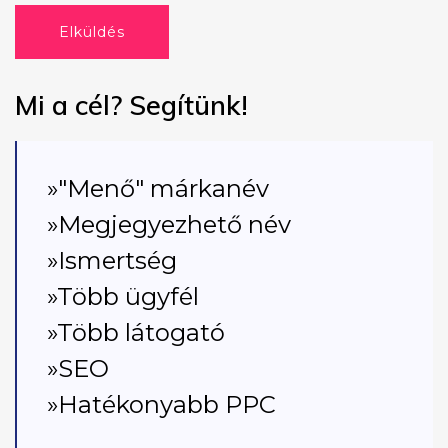
Elküldés
Mi a cél? Segítünk!
»"Menő" márkanév
»Megjegyezhető név
»Ismertség
»Több ügyfél
»Több látogató
»SEO
»Hatékonyabb PPC