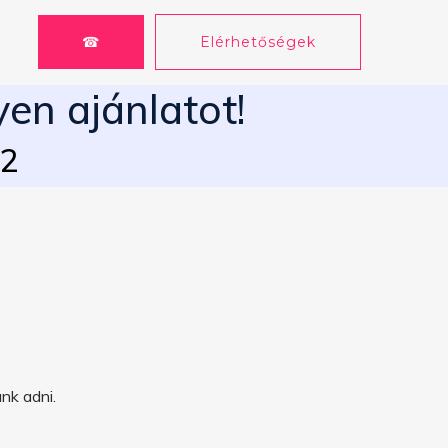
☎
Elérhetőségek
yen ajánlatot!
62
nk adni.