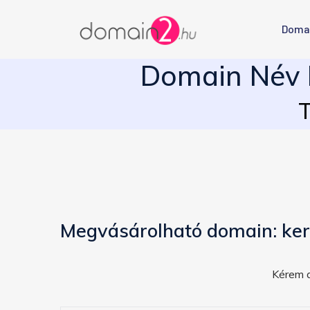
Doma
Domain Név E
T
Megvásárolható domain: ker
Kérem a