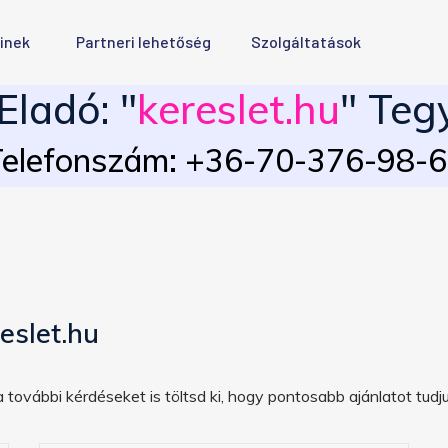
inek
Partneri lehetőség
Szolgáltatások
ladó: "
kereslet.hu
" Teg
elefonszám: +36-70-376-98-
eslet.hu
 további kérdéseket is töltsd ki, hogy pontosabb ajánlatot tudju