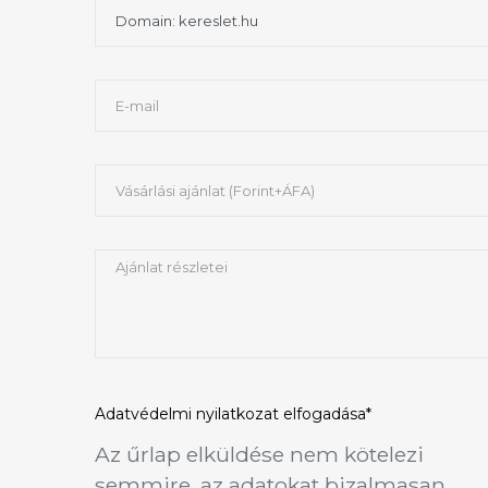
Adatvédelmi nyilatkozat
elfogadása*
Az űrlap elküldése nem kötelezi
semmire, az adatokat bizalmasan