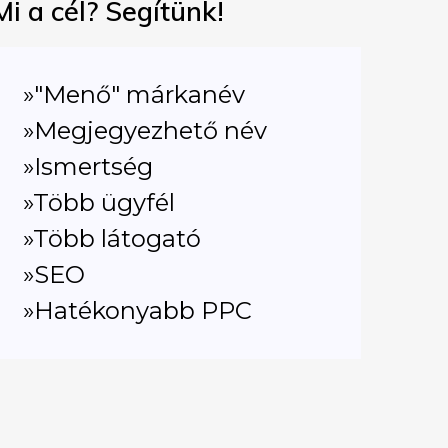
Mi a cél? Segítünk!
»"Menő" márkanév
»Megjegyezhető név
»Ismertség
»Több ügyfél
»Több látogató
»SEO
»Hatékonyabb PPC