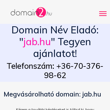
Domain Név Eladó:
"
jab.hu
" Tegyen
ajánlatot!
Telefonszám: +36-70-376-
98-62
Megvásárolható domain: jab.hu
Kérem a további kérdéseket is töltsd ki, hogy