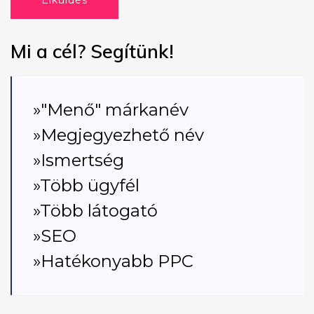
Elküldés
Mi a cél? Segítünk!
»"Menő" márkanév
»Megjegyezhető név
»Ismertség
»Több ügyfél
»Több látogató
»SEO
»Hatékonyabb PPC