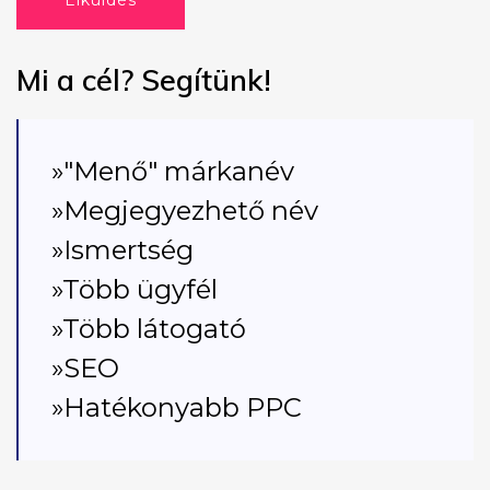
Elküldés
Mi a cél? Segítünk!
»"Menő" márkanév
»Megjegyezhető név
»Ismertség
»Több ügyfél
»Több látogató
»SEO
»Hatékonyabb PPC