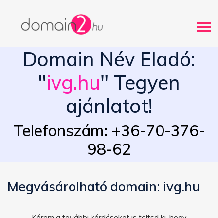
Domain Név Eladó:
"
ivg.hu
" Tegyen
ajánlatot!
Telefonszám: +36-70-376-
98-62
Megvásárolható domain: ivg.hu
Kérem a további kérdéseket is töltsd ki, hogy