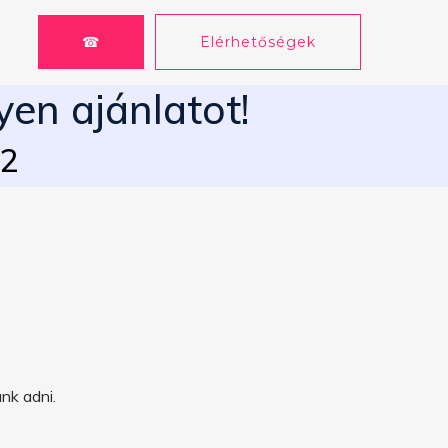
☎
Elérhetőségek
yen ajánlatot!
62
nk adni.