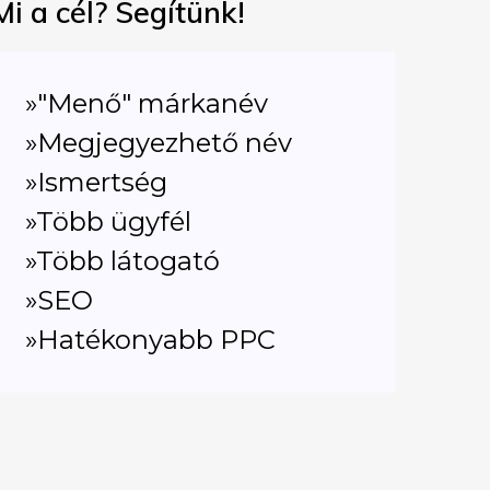
Mi a cél? Segítünk!
»"Menő" márkanév
»Megjegyezhető név
»Ismertség
»Több ügyfél
»Több látogató
»SEO
»Hatékonyabb PPC