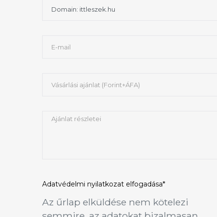
Adatvédelmi nyilatkozat
elfogadása*
Az űrlap elküldése nem kötelezi
semmire, az adatokat bizalmasan