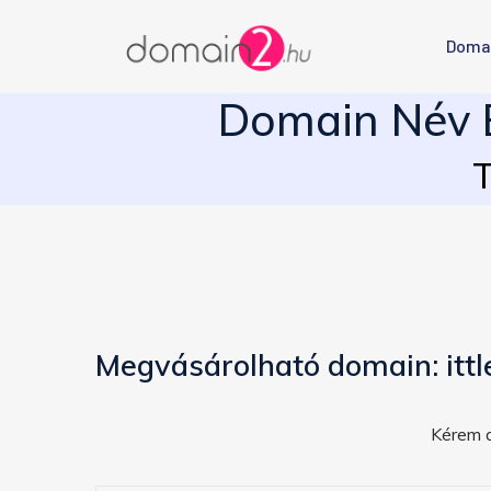
Doma
Domain Név E
T
Megvásárolható domain: ittl
Kérem a