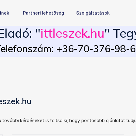
inek
Partneri lehetőség
Szolgáltatások
ladó: "
ittleszek.hu
" Teg
elefonszám: +36-70-376-98-
eszek.hu
 további kérdéseket is töltsd ki, hogy pontosabb ajánlatot tudju