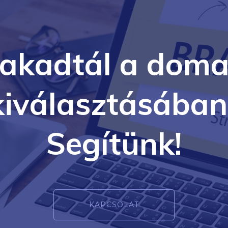
lakadtál a doma
kiválasztásában
Segítünk!
KAPCSOLAT