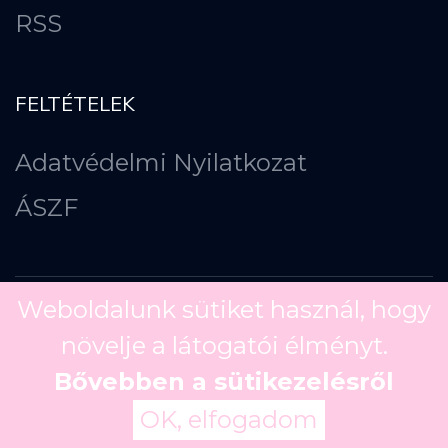
RSS
FELTÉTELEK
Adatvédelmi Nyilatkozat
ÁSZF
Weboldalunk sütiket használ, hogy
növelje a látogatói élményt.
Copyright ©
2026
Bővebben a sütikezelésről
OK, elfogadom