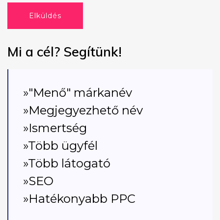
Elküldés
Mi a cél? Segítünk!
»"Menő" márkanév
»Megjegyezhető név
»Ismertség
»Több ügyfél
»Több látogató
»SEO
»Hatékonyabb PPC