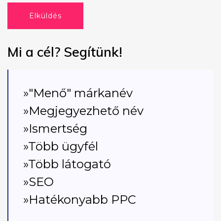
Elküldés
Mi a cél? Segítünk!
»"Menő" márkanév
»Megjegyezhető név
»Ismertség
»Több ügyfél
»Több látogató
»SEO
»Hatékonyabb PPC