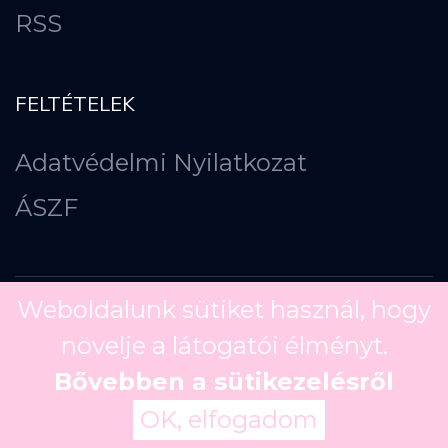
RSS
FELTÉTELEK
Adatvédelmi Nyilatkozat
ÁSZF
Weboldalunk sütiket használ, hogy
növelje a látogatói élményt.
Copyright ©
2026
Bővebben a sütikezelésről
OK, elfogadom