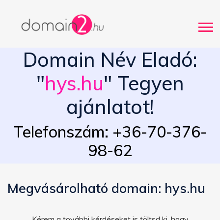
Domain Név Eladó:
"
hys.hu
" Tegyen
ajánlatot!
Telefonszám: +36-70-376-
98-62
Megvásárolható domain: hys.hu
Kérem a további kérdéseket is töltsd ki, hogy