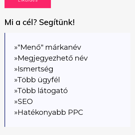
Elküldés
Mi a cél? Segítünk!
»"Menő" márkanév
»Megjegyezhető név
»Ismertség
»Több ügyfél
»Több látogató
»SEO
»Hatékonyabb PPC