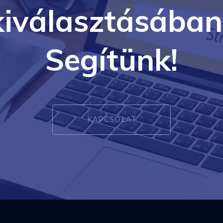
kiválasztásában
Segítünk!
KAPCSOLAT