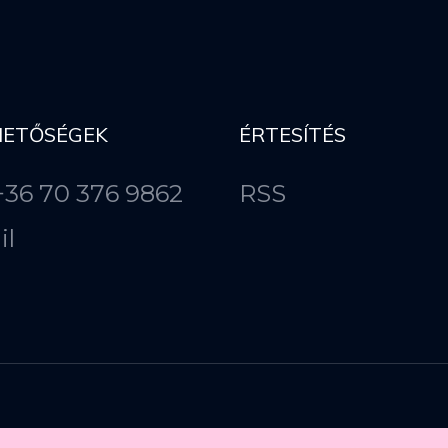
HETŐSÉGEK
ÉRTESÍTÉS
 +36 70 376 9862
RSS
il
Copyright ©
2026