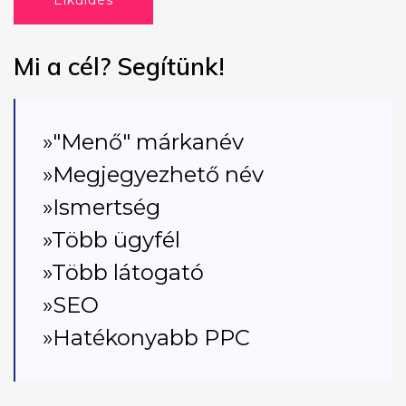
Elküldés
Mi a cél? Segítünk!
»"Menő" márkanév
»Megjegyezhető név
»Ismertség
»Több ügyfél
»Több látogató
»SEO
»Hatékonyabb PPC