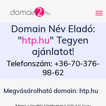
Domain Név Eladó:
"
htp.hu
" Tegyen
ajánlatot!
Telefonszám: +36-70-376-
98-62
Megvásárolható domain: htp.hu
Kérem a további kérdéseket is töltsd ki, hogy