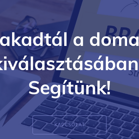
lakadtál a doma
kiválasztásában
Segítünk!
KAPCSOLAT