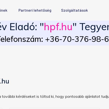
inek
Partneri lehetőség
Szolgáltatások
 Eladó: "
hpf.hu
" Tegyen
elefonszám: +36-70-376-98-
.hu
 további kérdéseket is töltsd ki, hogy pontosabb ajánlatot tudju