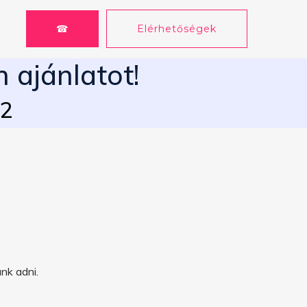
☎
Elérhetőségek
 ajánlatot!
62
nk adni.