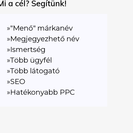
Mi a cél? Segítünk!
»"Menő" márkanév
»Megjegyezhető név
»Ismertség
»Több ügyfél
»Több látogató
»SEO
»Hatékonyabb PPC