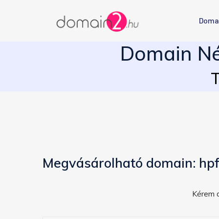
Doma
Domain Név
T
Megvásárolható domain: hpf
Kérem a