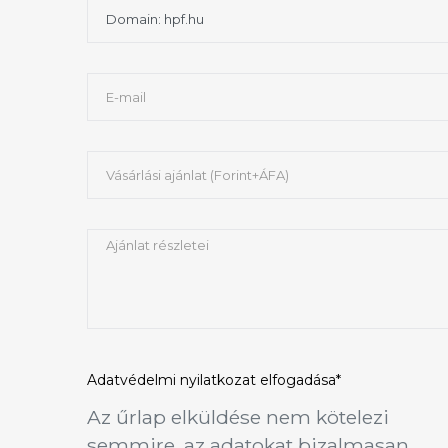
Adatvédelmi nyilatkozat
elfogadása*
Az űrlap elküldése nem kötelezi
semmire, az adatokat bizalmasan