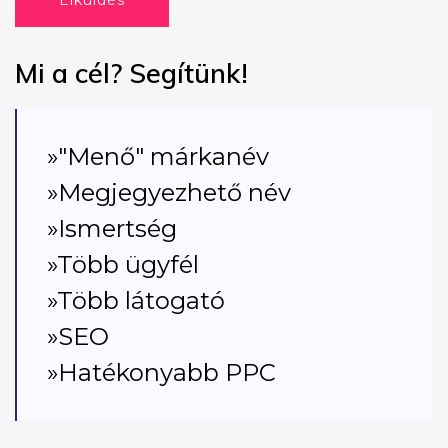
Elküldés
Mi a cél? Segítünk!
»"Menő" márkanév
»Megjegyezhető név
»Ismertség
»Több ügyfél
»Több látogató
»SEO
»Hatékonyabb PPC