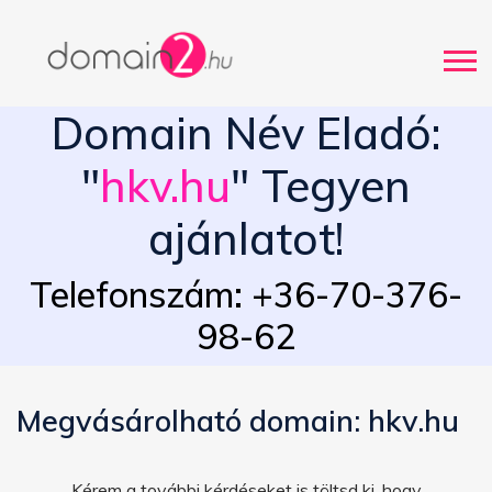
Domain Név Eladó:
"
hkv.hu
" Tegyen
ajánlatot!
Telefonszám: +36-70-376-
98-62
Megvásárolható domain: hkv.hu
Kérem a további kérdéseket is töltsd ki, hogy