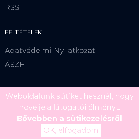
RSS
FELTÉTELEK
Adatvédelmi Nyilatkozat
ÁSZF
Weboldalunk sütiket használ, hogy
növelje a látogatói élményt.
Copyright ©
2026
Bővebben a sütikezelésről
OK, elfogadom