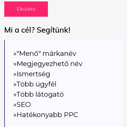
Elküldés
Mi a cél? Segítünk!
»"Menő" márkanév
»Megjegyezhető név
»Ismertség
»Több ügyfél
»Több látogató
»SEO
»Hatékonyabb PPC