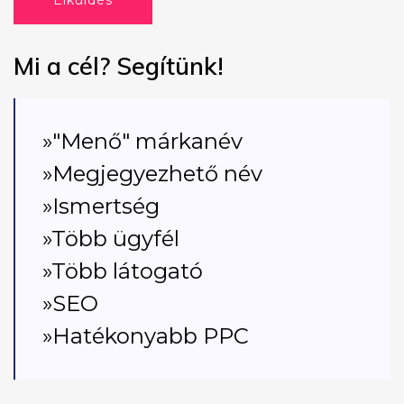
Elküldés
Mi a cél? Segítünk!
»"Menő" márkanév
»Megjegyezhető név
»Ismertség
»Több ügyfél
»Több látogató
»SEO
»Hatékonyabb PPC