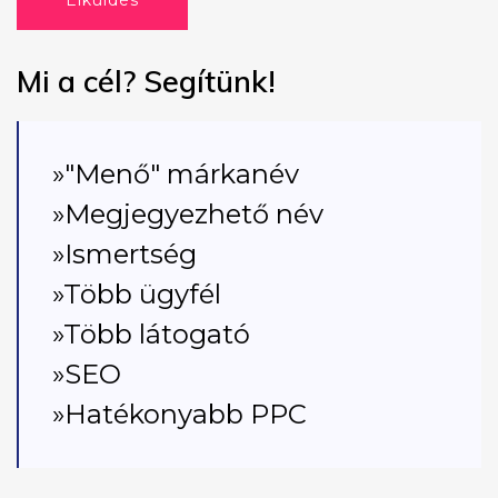
Elküldés
Mi a cél? Segítünk!
»"Menő" márkanév
»Megjegyezhető név
»Ismertség
»Több ügyfél
»Több látogató
»SEO
»Hatékonyabb PPC