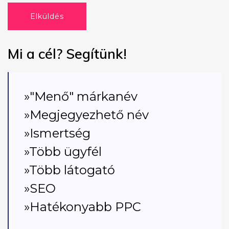
Elküldés
Mi a cél? Segítünk!
»"Menő" márkanév
»Megjegyezhető név
»Ismertség
»Több ügyfél
»Több látogató
»SEO
»Hatékonyabb PPC