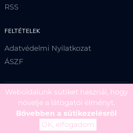
RSS
FELTÉTELEK
Adatvédelmi Nyilatkozat
ÁSZF
Weboldalunk sütiket használ, hogy
növelje a látogatói élményt.
Copyright ©
2026
Bővebben a sütikezelésről
OK, elfogadom