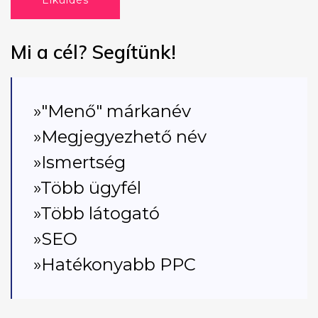
Elküldés
Mi a cél? Segítünk!
»"Menő" márkanév
»Megjegyezhető név
»Ismertség
»Több ügyfél
»Több látogató
»SEO
»Hatékonyabb PPC