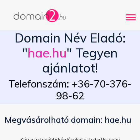
Domain Név Eladó:
"
hae.hu
" Tegyen
ajánlatot!
Telefonszám: +36-70-376-
98-62
Megvásárolható domain: hae.hu
Kérem a további kérdéseket is töltsd ki, hogy