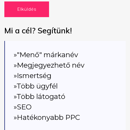
Elküldés
Mi a cél? Segítünk!
»"Menő" márkanév
»Megjegyezhető név
»Ismertség
»Több ügyfél
»Több látogató
»SEO
»Hatékonyabb PPC