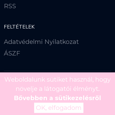
RSS
FELTÉTELEK
Adatvédelmi Nyilatkozat
ÁSZF
Weboldalunk sütiket használ, hogy
növelje a látogatói élményt.
Copyright ©
2026
Bővebben a sütikezelésről
OK, elfogadom