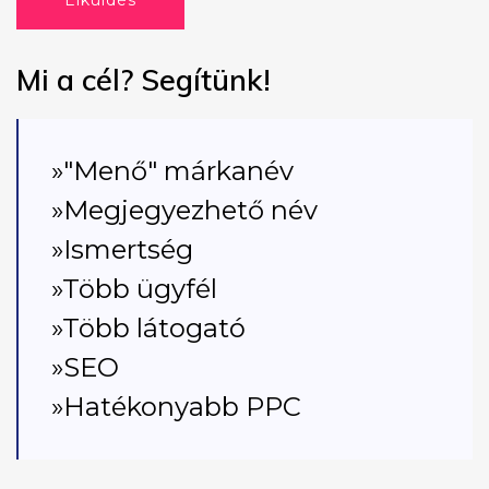
Elküldés
Mi a cél? Segítünk!
»"Menő" márkanév
»Megjegyezhető név
»Ismertség
»Több ügyfél
»Több látogató
»SEO
»Hatékonyabb PPC