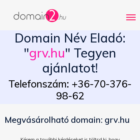
Domain Név Eladó:
"
grv.hu
" Tegyen
ajánlatot!
Telefonszám: +36-70-376-
98-62
Megvásárolható domain: grv.hu
Kérem a további kérdéseket is töltsd ki, hogy