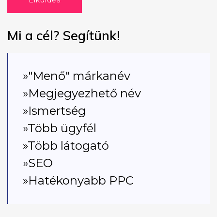
Elküldés
Mi a cél? Segítünk!
»"Menő" márkanév
»Megjegyezhető név
»Ismertség
»Több ügyfél
»Több látogató
»SEO
»Hatékonyabb PPC