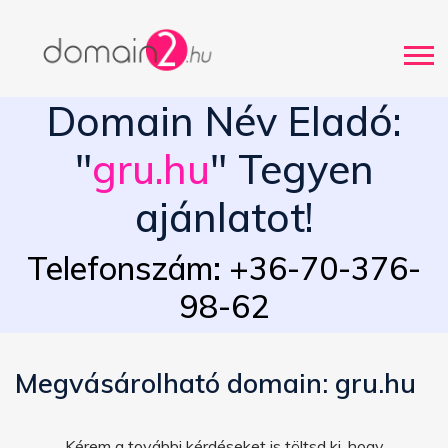
Domain Név Eladó:
"
gru.hu
" Tegyen
ajánlatot!
Telefonszám: +36-70-376-
98-62
Megvásárolható domain: gru.hu
Kérem a további kérdéseket is töltsd ki, hogy